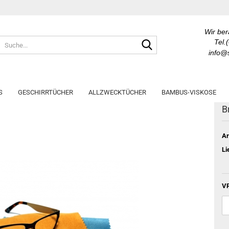
Wir ber
Suche...
Tel.
info@s
S
GESCHIRRTÜCHER
ALLZWECKTÜCHER
BAMBUS-VISKOSE
B
Ar
Li
VP