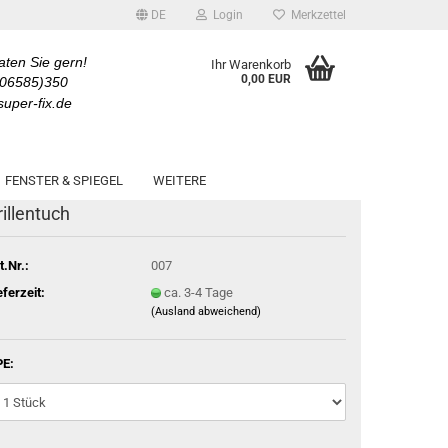
DE
Login
Merkzettel
aten Sie gern!
Ihr Warenkorb
0,00 EUR
(06585)350
uper-fix.de
kkk
FENSTER & SPIEGEL
WEITERE
rillentuch
t.Nr.:
007
eferzeit:
ca. 3-4 Tage
(Ausland abweichend)
E: