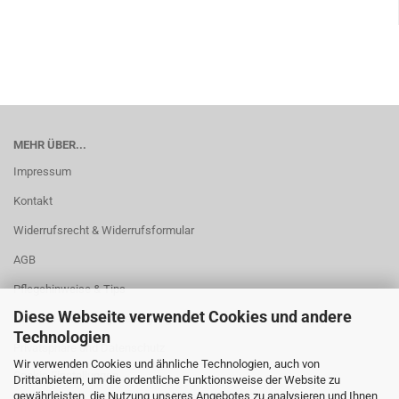
MEHR ÜBER...
Impressum
Kontakt
Widerrufsrecht & Widerrufsformular
AGB
Pflegehinweise & Tips
Diese Webseite verwendet Cookies und andere
Versand- & Zahlungsbedingungen
Technologien
Privatsphäre und Datenschutz
Wir verwenden Cookies und ähnliche Technologien, auch von
Cookie Einstellungen
Drittanbietern, um die ordentliche Funktionsweise der Website zu
gewährleisten, die Nutzung unseres Angebotes zu analysieren und Ihnen