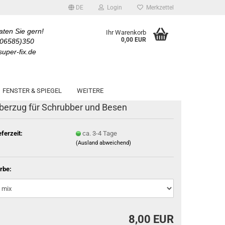
DE
Login
Merkzettel
aten Sie gern!
Ihr Warenkorb
0,00 EUR
(06585)350
uper-fix.de
kkk
FENSTER & SPIEGEL
WEITERE
TOP
berzug für Schrubber und Besen
eferzeit:
ca. 3-4 Tage
(Ausland abweichend)
rbe:
8,00 EUR